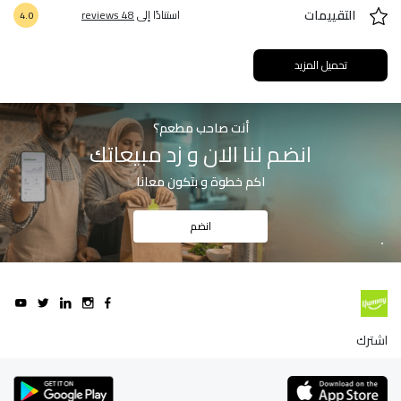
التقييمات
استنادًا إلى
48 reviews
4.0
تحميل المزيد
أنت صاحب مطعم؟
انضم لنا الان و زد مبيعاتك
اكم خطوة و بتكون معانا
انضم
اشترك