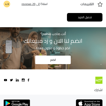
التقييمات
استنادًا إلى
29 reviews
4.8
تحميل المزيد
أنت صاحب مطعم؟
انضم لنا الان و زد مبيعاتك
اكم خطوة و بتكون معانا
انضم
اشترك